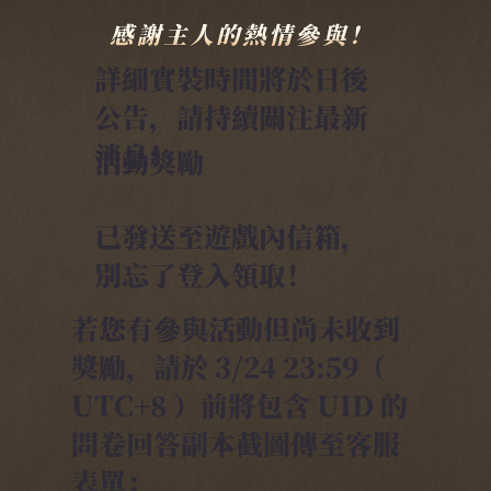
感謝主人的熱情參與！
詳細實裝時間將於日後
公告，請持續關注最新
消息！
活動獎勵
已發送至遊戲內信箱，
別忘了登入領取！
若您有參與活動但尚未收到
獎勵，請於 3/24 23:59（
UTC+8 ）前將包含 UID 的
問卷回答副本截圖傳至客服
表單：