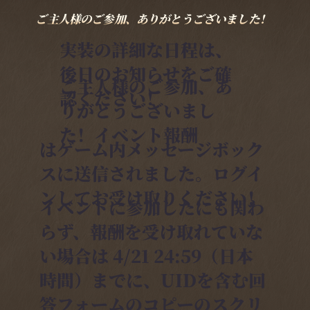
ご主人様のご参加、ありがとうございました！
実装の詳細な日程は、
後日のお知らせをご確
ご主人様のご参加、あ
認ください！
りがとうございまし
た！イベント報酬
はゲーム内メッセージボック
スに送信されました。ログイ
ンしてお受け取りください！
イベントに参加したにも関わ
らず、報酬を受け取れていな
い場合は 4/21 24:59（日本
時間）までに、UIDを含む回
答フォームのコピーのスクリ