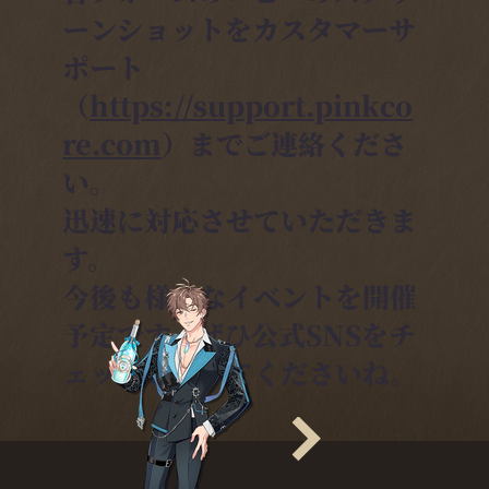
ーンショットをカスタマーサ
ポート
（
https://support.pinkco
re.com
）までご連絡くださ
い。
迅速に対応させていただきま
す。
今後も様々なイベントを開催
予定です。ぜひ公式SNSをチ
ェックしてみてくださいね。