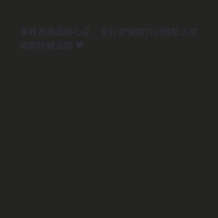
乘載著滿滿的心意，來自聲優的賀詞與精美賀
圖將陸續公開 ♥